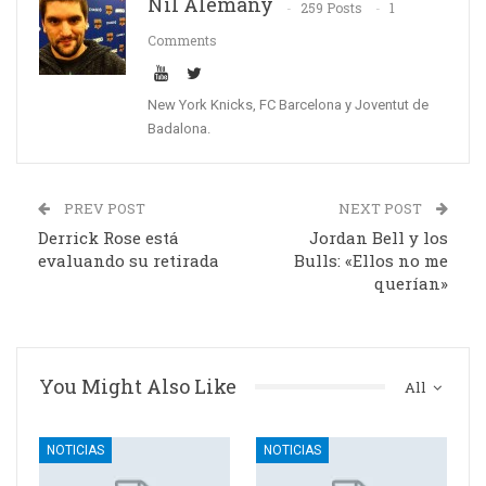
Nil Alemany
259 Posts
1
Comments
New York Knicks, FC Barcelona y Joventut de
Badalona.
PREV POST
NEXT POST
Derrick Rose está
Jordan Bell y los
evaluando su retirada
Bulls: «Ellos no me
querían»
You Might Also Like
All
NOTICIAS
NOTICIAS