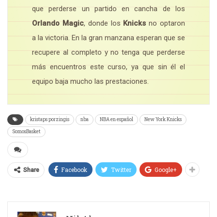
que perderse un partido en cancha de los
Orlando Magic
, donde los
Knicks
no optaron
a la victoria. En la gran manzana esperan que se
recupere al completo y no tenga que perderse
más encuentros este curso, ya que sin él el
equipo baja mucho las prestaciones.
kristaps porzingis
nba
NBA en español
New York Knicks
SomosBasket
Facebook
Twitter
Google+
Share