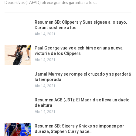
Deportivas (TAFAD) ofrece grandes garantías a los…
Resumen SB: Clippers y Suns siguen a lo suyo,
Durant sostiene a los…
Abr 14, 2021
Paul George vuelve a exhibirse en una nueva
victoria de los Clippers
Abr 14, 2021
Jamal Murray se rompe el cruzado y se perderá
la temporada
Abr 14, 2021
Resumen ACB (J31): El Madrid se lleva un duelo
de altura
Abr 14, 2021
Resumen SB: Sixers y Knicks se imponen por
dureza, Stephen Curry hace…