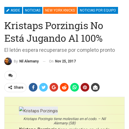
ASIDE
NOTICIAS
NEW YORK KNICKS
NOTICIAS POR EQUIPO
Kristaps Porzingis No
Está Jugando Al 100%
El letón espera recuperarse por completo pronto
On
Nov 25, 2017
By
Nil Alemany
Share
Kristaps Porzingis tiene molestias en el codo. – Nil
Alemany (SB)