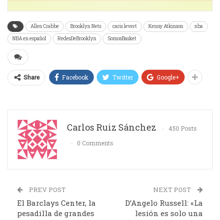
Allen Crabbe
Brooklyn Nets
caris levert
Kenny Atkinson
nba
NBA en español
RedesDeBrooklyn
SomosBasket
Facebook
Twitter
Google+
Share
Carlos Ruiz Sánchez
450 Posts
0 Comments
PREV POST
NEXT POST
El Barclays Center, la
D’Angelo Russell: «La
pesadilla de grandes
lesión es solo una