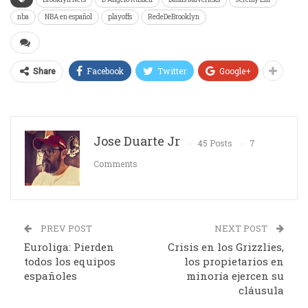
nba
NBA en español
playoffs
RedeDeBrooklyn
Facebook
Twitter
Google+
Share
Jose Duarte Jr
45 Posts
7
Comments
PREV POST
NEXT POST
Euroliga: Pierden
Crisis en los Grizzlies,
todos los equipos
los propietarios en
españoles
minoría ejercen su
cláusula