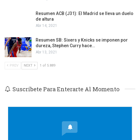
Resumen ACB (J31): El Madrid se lleva un duelo
de altura
Abr 14, 2021
Resumen SB: Sixers y Knicks se imponen por
dureza, Stephen Curry hace…
Abr 13, 2021
PREV
NEXT
1 of 5.889
Suscríbete Para Enterarte Al Momento