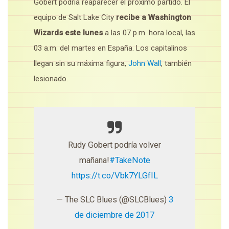
Gobert podría reaparecer el próximo partido. El
equipo de Salt Lake City
recibe a Washington
Wizards este lunes
a las 07 p.m. hora local, las
03 a.m. del martes en España. Los capitalinos
llegan sin su máxima figura,
John Wall
, también
lesionado.
Rudy Gobert podría volver
mañana!
#TakeNote
https://t.co/Vbk7YLGfIL
— The SLC Blues (@SLCBlues)
3
de diciembre de 2017