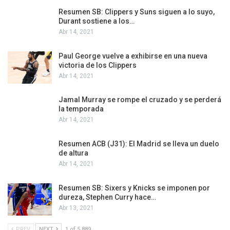
Resumen SB: Clippers y Suns siguen a lo suyo,
Durant sostiene a los…
Abr 14, 2021
Paul George vuelve a exhibirse en una nueva
victoria de los Clippers
Abr 14, 2021
Jamal Murray se rompe el cruzado y se perderá
la temporada
Abr 14, 2021
Resumen ACB (J31): El Madrid se lleva un duelo
de altura
Abr 14, 2021
Resumen SB: Sixers y Knicks se imponen por
dureza, Stephen Curry hace…
Abr 13, 2021
PREV
NEXT
1 of 5.889