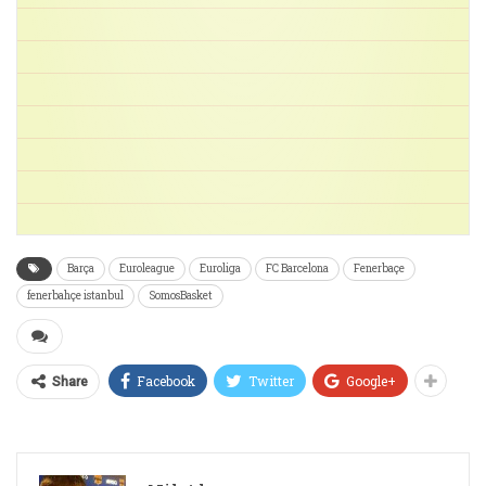
Barça
Euroleague
Euroliga
FC Barcelona
Fenerbaçe
fenerbahçe istanbul
SomosBasket
Facebook
Twitter
Google+
Share