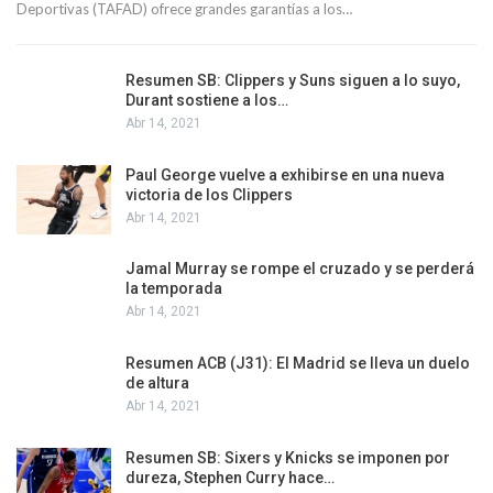
Deportivas (TAFAD) ofrece grandes garantías a los…
Resumen SB: Clippers y Suns siguen a lo suyo,
Durant sostiene a los…
Abr 14, 2021
Paul George vuelve a exhibirse en una nueva
victoria de los Clippers
Abr 14, 2021
Jamal Murray se rompe el cruzado y se perderá
la temporada
Abr 14, 2021
Resumen ACB (J31): El Madrid se lleva un duelo
de altura
Abr 14, 2021
Resumen SB: Sixers y Knicks se imponen por
dureza, Stephen Curry hace…