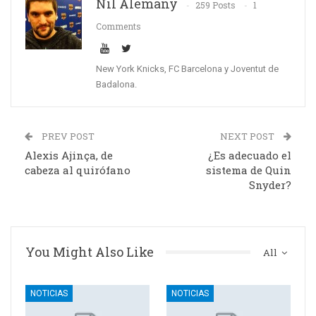
Nil Alemany
259 Posts
1
Comments
New York Knicks, FC Barcelona y Joventut de
Badalona.
PREV POST
NEXT POST
Alexis Ajinça, de
¿Es adecuado el
cabeza al quirófano
sistema de Quin
Snyder?
You Might Also Like
All
NOTICIAS
NOTICIAS