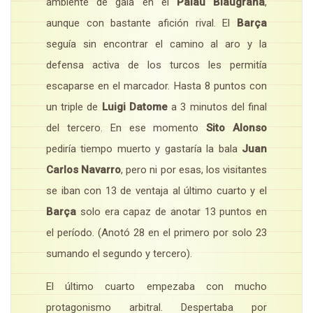
ambiente de gala en el
Palau Blaugrana
,
aunque con bastante afición rival. El
Barça
seguía sin encontrar el camino al aro y la
defensa activa de los turcos les permitía
escaparse en el marcador. Hasta 8 puntos con
un triple de
Luigi Datome
a 3 minutos del final
del tercero. En ese momento
Sito Alonso
pediría tiempo muerto y gastaría la bala
Juan
Carlos Navarro
, pero ni por esas, los visitantes
se iban con 13 de ventaja al último cuarto y el
Barça
solo era capaz de anotar 13 puntos en
el período. (Anotó 28 en el primero por solo 23
sumando el segundo y tercero).
El último cuarto empezaba con mucho
protagonismo arbitral. Despertaba por