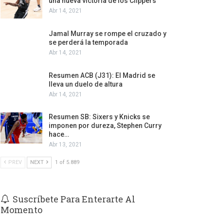
una nueva victoria de los Clippers
Abr 14, 2021
Jamal Murray se rompe el cruzado y
se perderá la temporada
Abr 14, 2021
Resumen ACB (J31): El Madrid se
lleva un duelo de altura
Abr 14, 2021
Resumen SB: Sixers y Knicks se
imponen por dureza, Stephen Curry
hace…
Abr 13, 2021
PREV
NEXT
1 of 5.889
Suscríbete Para Enterarte Al
Momento