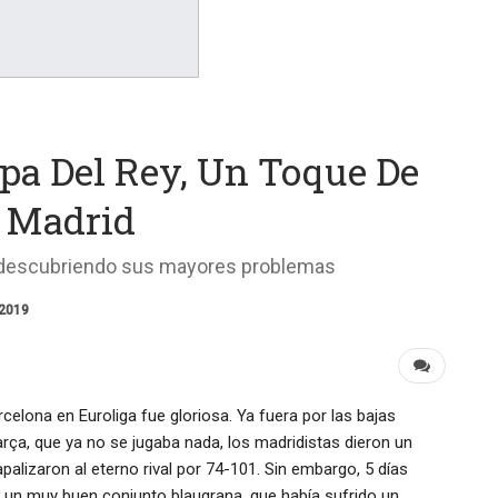
pa Del Rey, Un Toque De
l Madrid
a descubriendo sus mayores problemas
 2019
arcelona en Euroliga fue gloriosa. Ya fuera por las bajas
Barça, que ya no se jugaba nada, los madridistas dieron un
apalizaron al eterno rival por 74-101. Sin embargo, 5 días
 un muy buen conjunto blaugrana, que había sufrido un