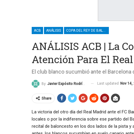
ACB
ANÁLISIS
COPA DEL REY DE BALONCESTO
ANÁLISIS ACB | La Co
Atención Para El Rea
El club blanco sucumbió ante el Barcelon
Last updated
Nov 14,
By
Javier Expósito Rodríguez
Share
La victoria del otro día del Real Madrid ante el FC B
locales o por la indiferencia sobre ese partido del 
recital de baloncesto en los dos lados de la pista y 
antes, los blancos sucumbían en suelo canario ante