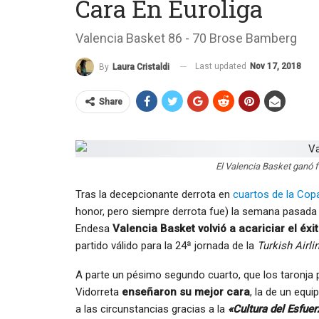
Cara En Euroliga
Valencia Basket 86 - 70 Brose Bamberg
Last updated
Nov 17, 2018
By
Laura Cristaldi
Share
El Valencia Basket ganó 
Tras la decepcionante derrota en
cuartos de la Cop
honor, pero siempre derrota fue) la semana pasada 
Endesa
Valencia Basket volvió a acariciar el é
partido válido para la 24ª jornada de la
Turkish Airl
A parte un pésimo segundo cuarto, que los taronja 
Vidorreta
enseñaron su mejor cara
, la de un equ
a las circunstancias gracias a la
«Cultura del Esfue