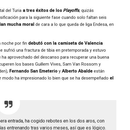
tal del Turia
a tres éxitos de los
Playoffs
, quizás
ficación para la siguiente fase cuando solo faltan seis
dan mucha moral
de cara a lo que queda de liga Endesa, en
a noche por fin
debutó con la camiseta de Valencia
ue sufrió una fractura de tibia en pretemporada y estuvo
c
ha aprovechado del descanso para recuperar una buena
recuperen los bases Guillem Vives, Sam Van Rossom y
den),
Fernando San Emeterio
y
Alberto Abalde
están
cular modo ha impresionado lo bien que se ha desempeñado
el
era entrada, ha cogido rebotes en los dos aros, con
ías entrenando tras varios meses, así que es lógico.