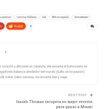
n emeterio
Latavius Williams
nba
NBA en español
SomosBasket
e+
ReddIt
8
de corazón y afincada en Cataluña. Me encanta el baloncesto en
ugadores italianos alrededor del mundo (Gallo es mi pasión).
k metal, bebo cerveza, me encanta leer y viajar.
NEXT POST
Isaiah Thomas recupera su mejor versión
para ganar a Miami