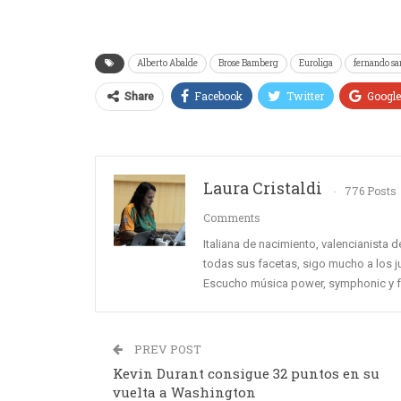
Alberto Abalde
Brose Bamberg
Euroliga
fernando sa
Facebook
Twitter
Googl
Share
Laura Cristaldi
776 Posts
Comments
Italiana de nacimiento, valencianista 
todas sus facetas, sigo mucho a los j
Escucho música power, symphonic y fol
PREV POST
Kevin Durant consigue 32 puntos en su
vuelta a Washington