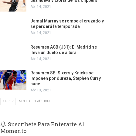
una nueva victoria de los Clippers
Abr 14, 2021
Jamal Murray se rompe el cruzado y
se perderá la temporada
Abr 14, 2021
Resumen ACB (J31): El Madrid se
lleva un duelo de altura
Abr 14, 2021
Resumen SB: Sixers y Knicks se
imponen por dureza, Stephen Curry
hace…
Abr 13, 2021
PREV
NEXT
1 of 5.889
Suscríbete Para Enterarte Al
Momento