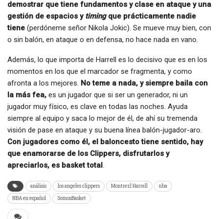
demostrar que tiene fundamentos y clase en ataque y una
gestión de espacios y
timing
que prácticamente nadie
tiene
(perdóneme señor Nikola Jokic). Se mueve muy bien, con
o sin balón, en ataque o en defensa, no hace nada en vano.
Además, lo que importa de Harrell es lo decisivo que es en los
momentos en los que el marcador se fragmenta, y como
afronta a los mejores.
No teme a nada, y siempre baila con
la más fea,
es un jugador que si ser un generador, ni un
jugador muy físico, es clave en todas las noches. Ayuda
siempre al equipo y saca lo mejor de él, de ahí su tremenda
visión de pase en ataque y su buena línea balón-jugador-aro.
Con jugadores como él, el baloncesto tiene sentido, hay
que enamorarse de los Clippers, disfrutarlos y
apreciarlos, es basket total
.
análisis
los angeles clippers
Montrezl Harrell
nba
NBA en español
SomosBasket