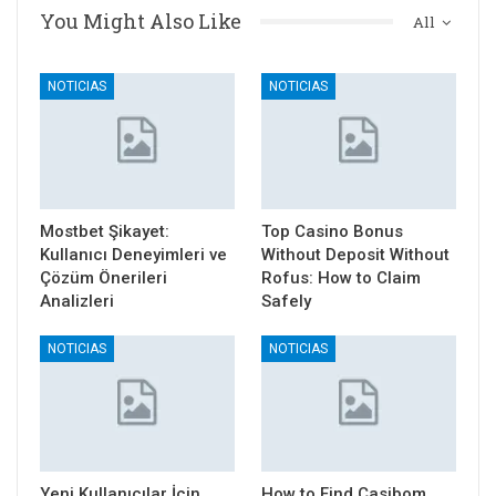
You Might Also Like
All
NOTICIAS
NOTICIAS
Mostbet Şikayet:
Top Casino Bonus
Kullanıcı Deneyimleri ve
Without Deposit Without
Çözüm Önerileri
Rofus: How to Claim
Analizleri
Safely
NOTICIAS
NOTICIAS
Yeni Kullanıcılar İçin
How to Find Casibom