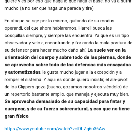
quiere y es por eso que haga lo que haga el base, no va a sufrir
mucho (a no ser que haga una parada y tire).
En ataque se rige por lo mismo, quitando de su modus
operandi, del que ahora hablaremos, Harrell busca las
cosquillas siempre, y siempre las encuentra. Ya que es un tipo
observador y veloz, encontrando y forzando la mala postura de
su defensor para hacer mucho daño ahí.
La suele ver en la
orientación del cuerpo y sobre todo de las piernas, donde
se aprovecha sobre todo de las defensas más ensayadas
y automatizadas
, le gusta mucho jugar a la excepción y a
romper el sistema. Y aquí es donde quiero insistir, el ala-pívot
de los Clippers goza (bueno, gozamos nosotros viéndolo) de
un repertorio bastante amplio, que maneja y ejecuta muy bien.
Se aprovecha demasiado de su capacidad para fintar y
cuerpear, y de su fuerza sobrenatural, y eso que no tiene
gran físico
.
https://www.youtube.com/watch?v=IDLZq6u36Aw