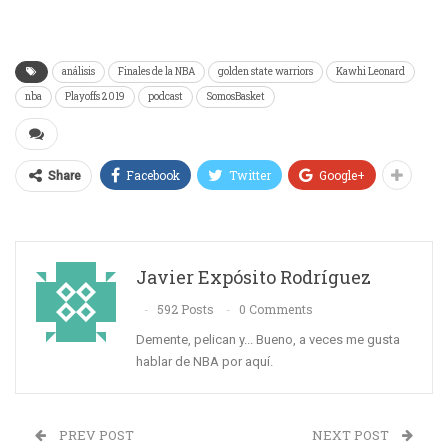
análisis
Finales de la NBA
golden state warriors
Kawhi Leonard
nba
Playoffs 2019
podcast
SomosBasket
Facebook
Twitter
Google+
Share
Javier Expósito Rodríguez
592 Posts
0 Comments
Demente, pelican y... Bueno, a veces me gusta
hablar de NBA por aquí.
PREV POST
NEXT POST