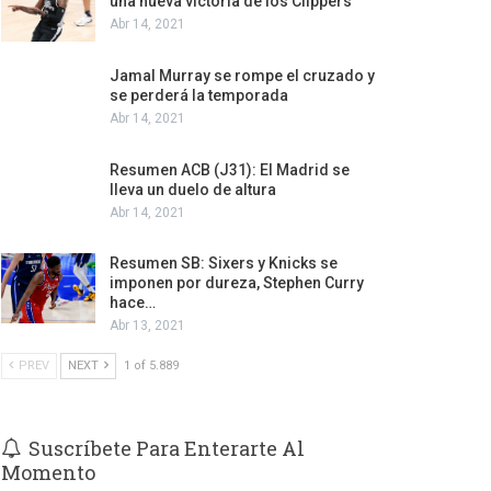
una nueva victoria de los Clippers
Abr 14, 2021
Jamal Murray se rompe el cruzado y
se perderá la temporada
Abr 14, 2021
Resumen ACB (J31): El Madrid se
lleva un duelo de altura
Abr 14, 2021
Resumen SB: Sixers y Knicks se
imponen por dureza, Stephen Curry
hace…
Abr 13, 2021
PREV
NEXT
1 of 5.889
Suscríbete Para Enterarte Al
Momento