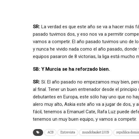
SR:
La verdad es que este año se va a hacer más fác
pasado tuvimos dos, y eso nos va a permitir compe
vamos a competir. El año pasado tuvimos uno de los
y nunca he vivido nada como el año pasado, donde t
equipos pasaron de 8 victorias, la liga está mucho 
SB: Y Murcia se ha reforzado bien.
SR:
Sí. El año pasado no empezamos muy bien, pero
al final. Tener un buen entrenador desde el princi
debutantes en Europa, este sólo hay uno que no ha
alero muy alto, Askia este año va a jugar de dos, y
fácil, tenemos a Emanuel Cate, Rafa Luz puede defe
tenemos un muy buen equipo, y vamos a competir.
ACB
Entrevista
mundobasket 2019
republica domi