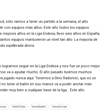
il, sólo vamos a tener un partido a la semana, el año
tir con equipos más altos. Este año todos los equipos
 mejores años en la Liga Endesa, llevo seis años en España,
antos equipos mantuvieron un nivel tan alto. La mayoría de
más equilibrada ahora.
 logramos seguir en la Liga Endesa y nos fue un poco mejor
pio nos va a ayudar mucho. El año pasado tuvimos muchos
ya jugado nunca aquí. Tenemos a Dino Radoncic, que es un
 al no tener el balón en sus manos va a poder anotar más
nder muy bien a cualquier base de la liga… Este año
nicana
Sadiel Rojas
SomosBasket
SomosEurope