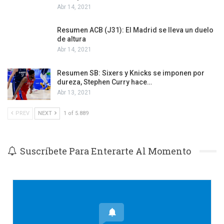
Abr 14, 2021
Resumen ACB (J31): El Madrid se lleva un duelo
de altura
Abr 14, 2021
Resumen SB: Sixers y Knicks se imponen por
dureza, Stephen Curry hace…
Abr 13, 2021
PREV
NEXT
1 of 5.889
Suscríbete Para Enterarte Al Momento