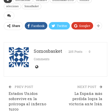
Internacional
Jornada 4
mundobasket 2019
resumen
selecciones
SomosBasket
Facebook
Twitter
Google+
Share
Somosbasket
205 Posts
0
Comments
PREV POST
NEXT POST
Estados Unidos
La España más
sobrevive en la
perdida logra la
prórroga al infierno
victoria ante Irán
turco