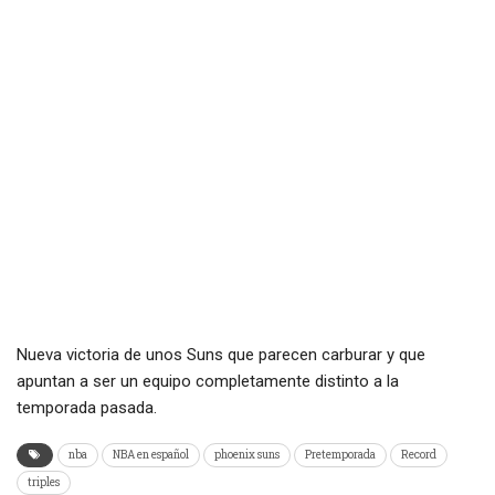
Nueva victoria de unos Suns que parecen carburar y que
apuntan a ser un equipo completamente distinto a la
temporada pasada.
nba
NBA en español
phoenix suns
Pretemporada
Record
triples