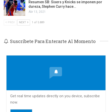
Resumen SB: Sixers y Knicks se imponen por
dureza, Stephen Curry hace…
Abr 13, 2021
PREV
NEXT
1 of 5.889
Suscríbete Para Enterarte Al Momento
Get real time updates directly on you device, subscribe
now.