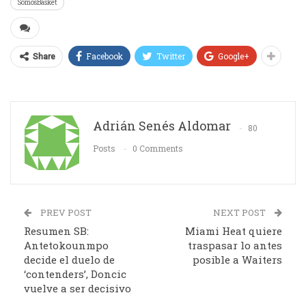
SomosBasket
Facebook
Twitter
Google+
Share
Adrián Senés Aldomar
80
Posts
0 Comments
PREV POST
NEXT POST
Resumen SB:
Miami Heat quiere
Antetokounmpo
traspasar lo antes
decide el duelo de
posible a Waiters
‘contenders’, Doncic
vuelve a ser decisivo