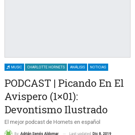
MUSIC
CHARLOTTE HORNETS
ANÁLISIS
NOTICIAS
PODCAST | Picando En El
Avispero (1×01):
Devontismo Ilustrado
El mejor podcast de Hornets en español
Last updated
Dic 8, 2019
By
Adrián Senés Aldomar