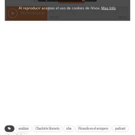
análisis
Charlotte Hornets
nba
Picando en el avispero
podcast