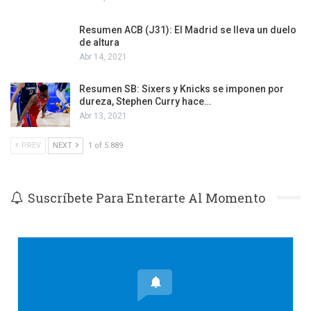
Resumen ACB (J31): El Madrid se lleva un duelo
de altura
Abr 14, 2021
Resumen SB: Sixers y Knicks se imponen por
dureza, Stephen Curry hace…
Abr 13, 2021
PREV
NEXT
1 of 5.889
Suscríbete Para Enterarte Al Momento