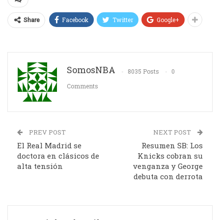
Facebook
Twitter
Google+
Share
SomosNBA
8035 Posts
0
Comments
PREV POST
NEXT POST
El Real Madrid se
Resumen SB: Los
doctora en clásicos de
Knicks cobran su
alta tensión
venganza y George
debuta con derrota