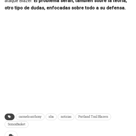
ataque Blazer.
El problema serán, también sobre la teoría,
otro tipo de dudas, enfocadas sobre todo a su defensa.
carmelo anthony
nba
noticias
Portland Trail Blazers
SomosBasket