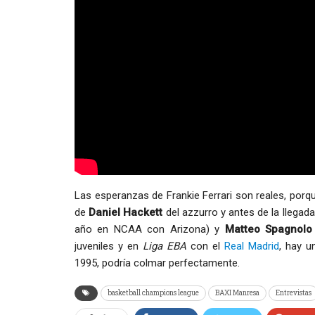
Las esperanzas de Frankie Ferrari son reales, porq
de
Daniel Hackett
del azzurro y antes de la llegad
año en NCAA con Arizona) y
Matteo Spagnolo
juveniles y en
Liga EBA
con el
Real Madrid
, hay 
1995, podría colmar perfectamente.
basketball champions league
BAXI Manresa
Entrevistas