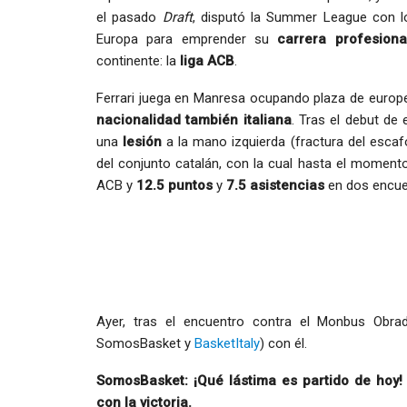
el pasado
Draft
, disputó la Summer League con 
Europa para emprender su
carrera profesiona
continente: la
liga ACB
.
Ferrari juega en Manresa ocupando plaza de europe
nacionalidad también italiana
. Tras el debut de
una
lesión
a la mano izquierda (fractura del escafo
del conjunto catalán, con la cual hasta el momen
ACB y
12.5 puntos
y
7.5 asistencias
en dos encue
Ayer, tras el encuentro contra el Monbus Obra
SomosBasket y
BasketItaly
) con él.
SomosBasket: ¡Qué lástima es partido de hoy! L
con la victoria.