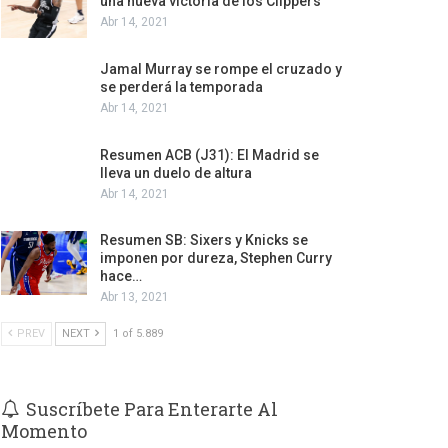
una nueva victoria de los Clippers
Abr 14, 2021
Jamal Murray se rompe el cruzado y
se perderá la temporada
Abr 14, 2021
Resumen ACB (J31): El Madrid se
lleva un duelo de altura
Abr 14, 2021
Resumen SB: Sixers y Knicks se
imponen por dureza, Stephen Curry
hace…
Abr 13, 2021
PREV
NEXT
1 of 5.889
Suscríbete Para Enterarte Al
Momento