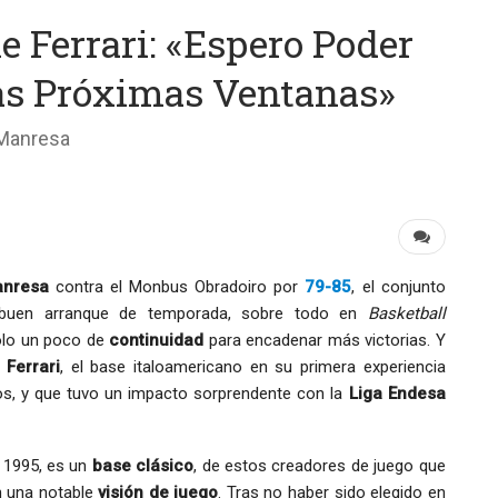
 Ferrari: «Espero Poder
Las Próximas Ventanas»
 Manresa
anresa
contra el Monbus Obradoiro por
79-85
, el conjunto
buen arranque de temporada, sobre todo en
Basketball
solo un poco de
continuidad
para encadenar más victorias. Y
 Ferrari
, el base italoamericano en su primera experiencia
s, y que tuvo un impacto sorprendente con la
Liga Endesa
n 1995, es un
base clásico
, de estos creadores de juego que
n una notable
visión de juego
. Tras no haber sido elegido en