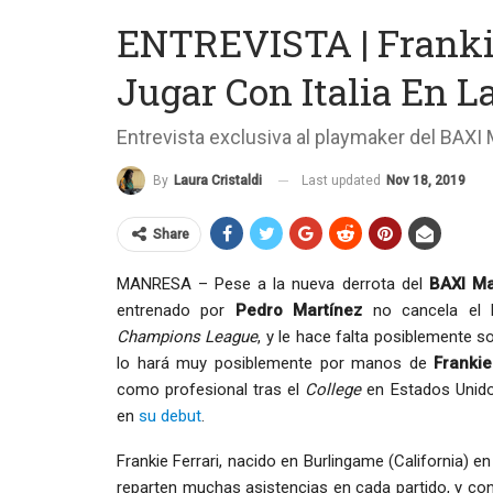
ENTREVISTA | Frankie
Jugar Con Italia En 
Entrevista exclusiva al playmaker del BAXI
Last updated
Nov 18, 2019
By
Laura Cristaldi
Share
MANRESA – Pese a la nueva derrota del
BAXI M
entrenado por
Pedro Martínez
no cancela el 
Champions League
, y le hace falta posiblemente 
lo hará muy posiblemente por manos de
Frankie
como profesional tras el
College
en Estados Unido
en
su debut
.
Frankie Ferrari, nacido en Burlingame (California) e
reparten muchas asistencias en cada partido, y co