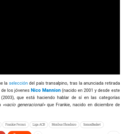
ue la
selección
del país transalpino, tras la anunciada retirada
a de los jóvenes
Nico Mannion
(nacido en 2001 y desde este
(2003), que está haciendo hablar de sí en las categorías
un
«vacío generacional»
que Frankie, nacido en diciembre de
Frankie Ferrari
Liga ACB
Monbus Obradoiro
SomosBasket