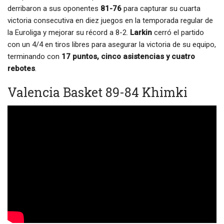
derribaron a sus oponentes
81-76
para capturar su cuarta
victoria consecutiva en diez juegos en la temporada regular de
la Euroliga y mejorar su récord a 8-2.
Larkin
cerró el partido
con un 4/4 en tiros libres para asegurar la victoria de su equipo,
terminando con
17 puntos, cinco asistencias y cuatro
rebotes
.
Valencia Basket 89-84 Khimki