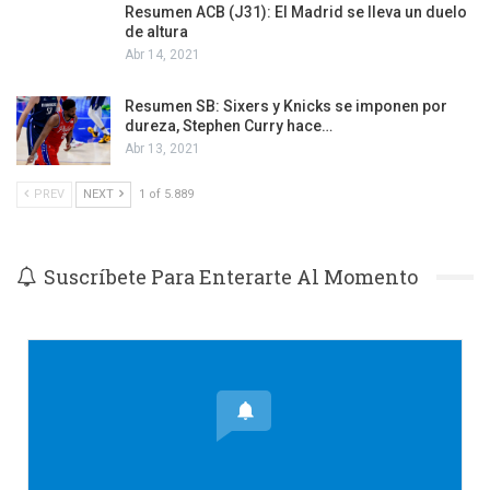
Resumen ACB (J31): El Madrid se lleva un duelo
de altura
Abr 14, 2021
Resumen SB: Sixers y Knicks se imponen por
dureza, Stephen Curry hace…
Abr 13, 2021
PREV
NEXT
1 of 5.889
Suscríbete Para Enterarte Al Momento