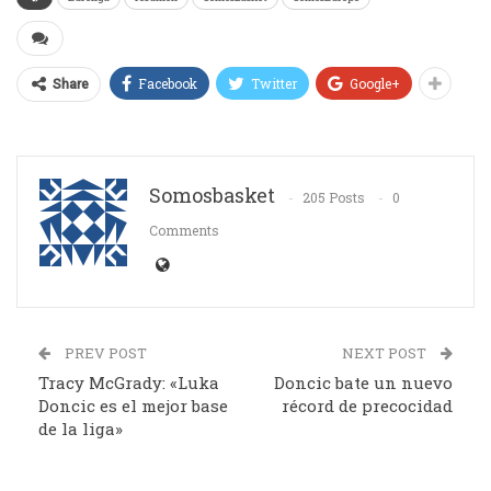
Facebook
Twitter
Google+
Share
Somosbasket
205 Posts
0
Comments
PREV POST
NEXT POST
Tracy McGrady: «Luka
Doncic bate un nuevo
Doncic es el mejor base
récord de precocidad
de la liga»