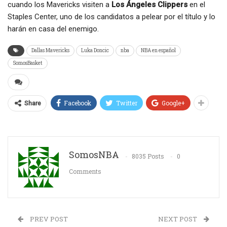
cuando los Mavericks visiten a
Los Ángeles Clippers
en el
Staples Center, uno de los candidatos a pelear por el título y lo
harán en casa del enemigo.
Dallas Mavericks
Luka Doncic
nba
NBA en español
SomosBasket
Facebook
Twitter
Google+
Share
SomosNBA
8035 Posts
0
Comments
PREV POST
NEXT POST