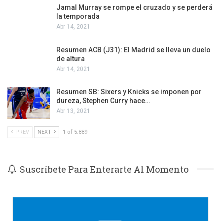
Jamal Murray se rompe el cruzado y se perderá
la temporada
Abr 14, 2021
Resumen ACB (J31): El Madrid se lleva un duelo
de altura
Abr 14, 2021
Resumen SB: Sixers y Knicks se imponen por
dureza, Stephen Curry hace…
Abr 13, 2021
PREV
NEXT
1 of 5.889
Suscríbete Para Enterarte Al Momento