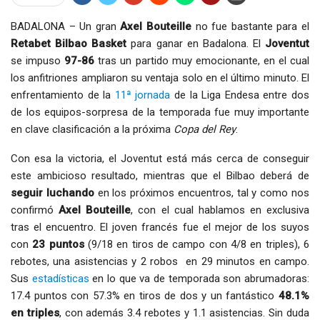
BADALONA – Un gran
Axel Bouteille
no fue bastante para el
Retabet Bilbao Basket
para ganar en Badalona. El
Joventut
se impuso
97-86
tras un partido muy emocionante, en el cual
los anfitriones ampliaron su ventaja solo en el último minuto. El
enfrentamiento de la
11ª jornada
de la Liga Endesa entre dos
de los equipos-sorpresa de la temporada fue muy importante
en clave clasificación a la próxima
Copa del Rey
.
Con esa la victoria, el Joventut está más cerca de conseguir
este ambicioso resultado, mientras que el Bilbao deberá de
seguir luchando
en los próximos encuentros, tal y como nos
confirmó
Axel Bouteille
, con el cual hablamos en exclusiva
tras el encuentro. El joven francés fue el mejor de los suyos
con
23 puntos
(9/18 en tiros de campo con 4/8 en triples), 6
rebotes, una asistencias y 2 robos en 29 minutos en campo.
Sus
estadísticas
en lo que va de temporada son abrumadoras:
17.4 puntos con 57.3% en tiros de dos y un fantástico
48.1%
en triples
, con además 3.4 rebotes y 1.1 asistencias. Sin duda