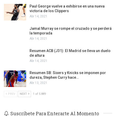
Paul George vuelve a exhibirse en una nueva
victoria de los Clippers
Abr 14, 2021
Jamal Murray se rompe el cruzado y se perderá
la temporada
Abr 14, 2021
Resumen ACB (J31): El Madrid se lleva un duelo
de altura
Abr 14, 2021
Resumen SB: Sixers y Knicks se imponen por
dureza, Stephen Curry hace…
Abr 13, 2021
PREV
NEXT
1 of 5.889
Suscríbete Para Enterarte Al Momento