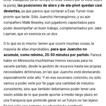
la pista),
las posiciones de alero y de ala-pívot quedan casi
desiertas,
ya que parece que cortarán a Evan Turner más
pronto que tarde. Sólo Juancho Hernangómez, y su aún
compañero Malik Beasley, son jugadores capacitados para
poder desempeñar un buen trabajo, complementados por Jake
Layman, que en esencia es un dos.
O lo que es lo mismo: tienen que ocurrir muchas cosas, la
mayoría de ellas improbables,
para que Juancho no
acumule, como mínimo, 25-30 minutos por partido.
Parece
haber en Minnesota muchísimas menos excusas para no
sacarle partido, desde la gestión de recursos hasta las propias
necesidades defensivas, en las que Juancho está destacando
especialmente este año. Y en ese escenario concreto, no sólo
vamos a poder verle por fin jugar una cantidad de minutos
consistente, sino que también deberíamos poder tener una
visión sólida de lo que puede aportar a medio-largo plazo en
una franquicia que pretende ganar en un futuro no tan lejano.
En tan sólo una semana, su situación ha cambiado