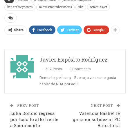
karl anthony towns
minnesota timberwolves
nba
SomosBasket
Facebook
Twitter
Google+
Share
Javier Expósito Rodríguez
592 Posts
0 Comments
Demente, pelican y... Bueno, a veces me gusta
hablar de NBA por aquí.
PREV POST
NEXT POST
Luka Doncic regresa
Valencia Basket le
por todo lo alto frente
gana en solidez al FC
a Sacramento
Barcelona