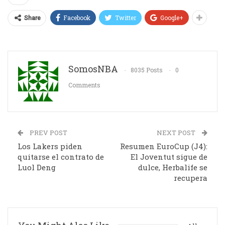
Facebook
Twitter
Google+
Share
SomosNBA
8035 Posts
0
Comments
PREV POST
NEXT POST
Los Lakers piden
Resumen EuroCup (J4):
quitarse el contrato de
El Joventut sigue de
Luol Deng
dulce, Herbalife se
recupera