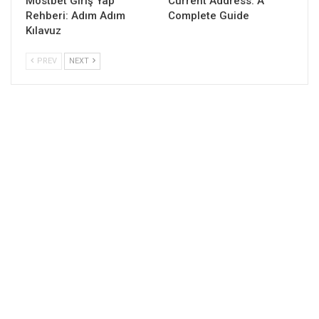
Mostbet Giriş Yap
Current Address: A
Rehberi: Adım Adım
Complete Guide
Kılavuz
PREV
NEXT