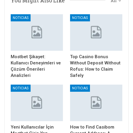
You Might Also Like
All
NOTICIAS
NOTICIAS
Mostbet Şikayet:
Top Casino Bonus
Kullanıcı Deneyimleri ve
Without Deposit Without
Çözüm Önerileri
Rofus: How to Claim
Analizleri
Safely
NOTICIAS
NOTICIAS
Yeni Kullanıcılar İçin
How to Find Casibom