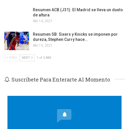
Resumen ACB (J31): El Madrid se lleva un duelo
de altura
Abr 14, 2021
Resumen SB: Sixers y Knicks se imponen por
dureza, Stephen Curry hace…
Abr 13, 2021
PREV
NEXT
1 of 5.889
Suscríbete Para Enterarte Al Momento