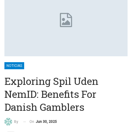
NOTICIAS
Exploring Spil Uden
NemID: Benefits For
Danish Gamblers
On
Jun 30, 2025
By