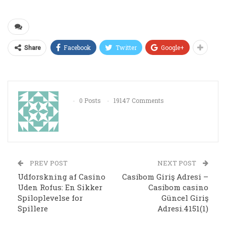
Facebook
Twitter
Google+
Share
0 Posts
19147 Comments
PREV POST
NEXT POST
Udforskning af Casino
Casibom Giriş Adresi –
Uden Rofus: En Sikker
Casibom casino
Spiloplevelse for
Güncel Giriş
Spillere
Adresi.4151(1)