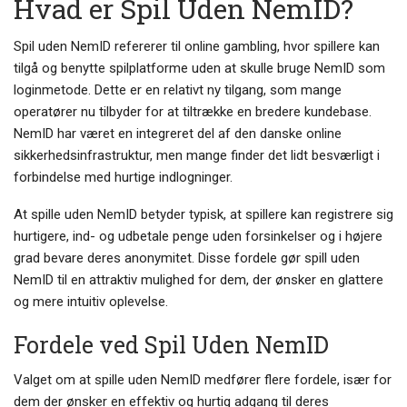
Hvad er Spil Uden NemID?
Spil uden NemID refererer til online gambling, hvor spillere kan
tilgå og benytte spilplatforme uden at skulle bruge NemID som
loginmetode. Dette er en relativt ny tilgang, som mange
operatører nu tilbyder for at tiltrække en bredere kundebase.
NemID har været en integreret del af den danske online
sikkerhedsinfrastruktur, men mange finder det lidt besværligt i
forbindelse med hurtige indlogninger.
At spille uden NemID betyder typisk, at spillere kan registrere sig
hurtigere, ind- og udbetale penge uden forsinkelser og i højere
grad bevare deres anonymitet. Disse fordele gør spill uden
NemID til en attraktiv mulighed for dem, der ønsker en glattere
og mere intuitiv oplevelse.
Fordele ved Spil Uden NemID
Valget om at spille uden NemID medfører flere fordele, især for
dem der ønsker en effektiv og hurtig adgang til deres