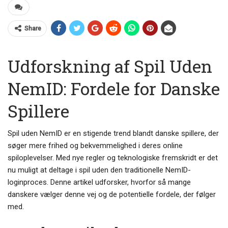
Share
Udforskning af Spil Uden
NemID: Fordele for Danske
Spillere
Spil uden NemID er en stigende trend blandt danske spillere, der
søger mere frihed og bekvemmelighed i deres online
spiloplevelser. Med nye regler og teknologiske fremskridt er det
nu muligt at deltage i spil uden den traditionelle NemID-
loginproces. Denne artikel udforsker, hvorfor så mange
danskere vælger denne vej og de potentielle fordele, der følger
med.