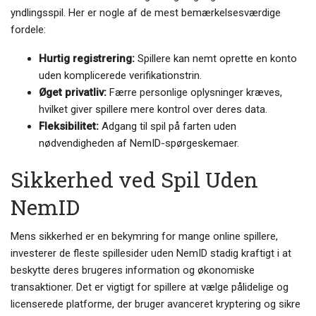
yndlingsspil. Her er nogle af de mest bemærkelsesværdige
fordele:
Hurtig registrering:
Spillere kan nemt oprette en konto
uden komplicerede verifikationstrin.
Øget privatliv:
Færre personlige oplysninger kræves,
hvilket giver spillere mere kontrol over deres data.
Fleksibilitet:
Adgang til spil på farten uden
nødvendigheden af NemID-spørgeskemaer.
Sikkerhed ved Spil Uden
NemID
Mens sikkerhed er en bekymring for mange online spillere,
investerer de fleste spillesider uden NemID stadig kraftigt i at
beskytte deres brugeres information og økonomiske
transaktioner. Det er vigtigt for spillere at vælge pålidelige og
licenserede platforme, der bruger avanceret kryptering og sikre