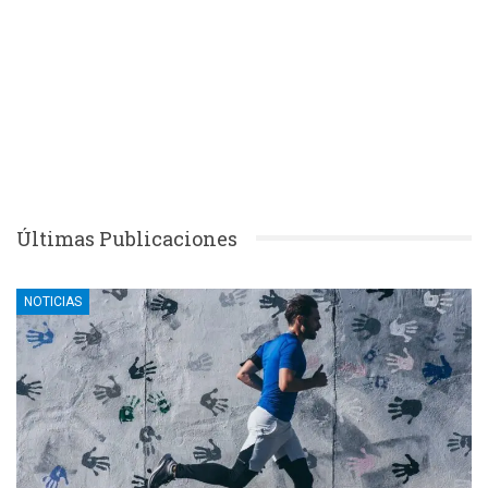
Últimas Publicaciones
NOTICIAS