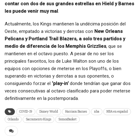
contar con dos de sus grandes estrellas en Hield y Barnes
les puede venir muy mal
.
Actualmente, los Kings mantienen la undécima posición del
Oeste, empatado a victorias y derrotas con
New Orleans
Pelicans y Portland Trail Blazers, a solo tres partidos y
medio de diferencia de los Memphis Grizzlies
, que se
mantienen en el octavo puesto. A pesar de no ser los
principales favoritos, los de Luke Walton son uno de los
equipos con opciones de meterse en los Playoffs, o bien
superando en victorias y derrotas a sus oponentes, o
consiguiendo forzar el
‘play-in’
donde tendrían que ganar dos
veces consecutivas al octavo clasificado para poder meterse
definitivamente en la postemporada.
COVID-19
Disney World
Harrison Barnes
nba
NBA en español
Orlando
Sacramento Kings
SomosBasket