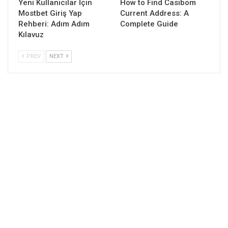
Yeni Kullanıcılar İçin
How to Find Casibom
Mostbet Giriş Yap
Current Address: A
Rehberi: Adım Adım
Complete Guide
Kılavuz
PREV
NEXT