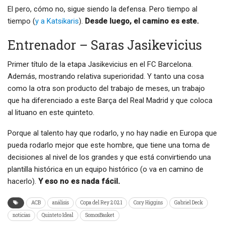
El pero, cómo no, sigue siendo la defensa. Pero tiempo al
tiempo (
y a Katsikaris
).
Desde luego, el camino es este.
Entrenador – Saras Jasikevicius
Primer título de la etapa Jasikevicius en el FC Barcelona.
Además, mostrando relativa superioridad. Y tanto una cosa
como la otra son producto del trabajo de meses, un trabajo
que ha diferenciado a este Barça del Real Madrid y que coloca
al lituano en este quinteto.
Porque al talento hay que rodarlo, y no hay nadie en Europa que
pueda rodarlo mejor que este hombre, que tiene una toma de
decisiones al nivel de los grandes y que está convirtiendo una
plantilla histórica en un equipo histórico (o va en camino de
hacerlo).
Y eso no es nada fácil.
ACB
análisis
Copa del Rey 2021
Cory Higgins
Gabriel Deck
noticias
Quinteto Ideal
SomosBasket