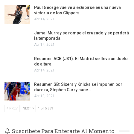
Paul George vuelve a exhibirse en una nueva
victoria de los Clippers
Abr 14, 2021
Jamal Murray se rompe el cruzado y se perderá
la temporada
Abr 14, 2021
Resumen ACB (J31): El Madrid se lleva un duelo
de altura
Abr 14, 2021
Resumen SB: Sixers y Knicks se imponen por
dureza, Stephen Curry hace…
Abr 13, 2021
PREV
NEXT
1 of 5.889
Suscríbete Para Enterarte Al Momento