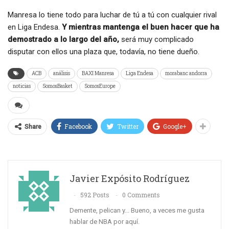
Manresa lo tiene todo para luchar de tú a tú con cualquier rival
en Liga Endesa.
Y mientras mantenga el buen hacer que ha
demostrado a lo largo del año,
será muy complicado
disputar con ellos una plaza que, todavía, no tiene dueño.
ACB
análisis
BAXI Manresa
Liga Endesa
morabanc andorra
noticias
SomosBasket
SomosEurope
Facebook
Twitter
Google+
Share
Javier Expósito Rodríguez
592 Posts
0 Comments
Demente, pelican y... Bueno, a veces me gusta
hablar de NBA por aquí.