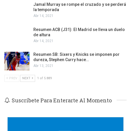
Jamal Murray se rompe el cruzado y se perderá
la temporada
Abr 14, 2021
Resumen ACB (J31): El Madrid se lleva un duelo
de altura
Abr 14, 2021
Resumen SB: Sixers y Knicks se imponen por
dureza, Stephen Curry hace…
Abr 13, 2021
PREV
NEXT
1 of 5.889
Suscríbete Para Enterarte Al Momento