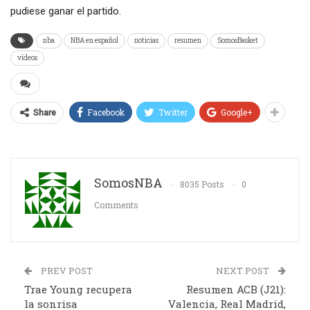
pudiese ganar el partido.
nba
NBA en español
noticias
resumen
SomosBasket
vídeos
Facebook
Twitter
Google+
Share
SomosNBA
8035 Posts
0
Comments
PREV POST
NEXT POST
Trae Young recupera
Resumen ACB (J21):
la sonrisa
Valencia, Real Madrid,