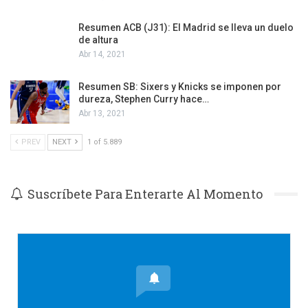
Resumen ACB (J31): El Madrid se lleva un duelo
de altura
Abr 14, 2021
Resumen SB: Sixers y Knicks se imponen por
dureza, Stephen Curry hace…
Abr 13, 2021
PREV
NEXT
1 of 5.889
Suscríbete Para Enterarte Al Momento