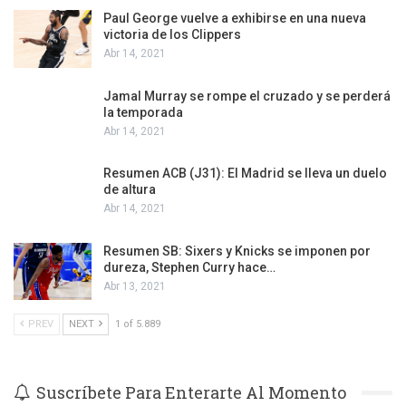
Paul George vuelve a exhibirse en una nueva
victoria de los Clippers
Abr 14, 2021
Jamal Murray se rompe el cruzado y se perderá
la temporada
Abr 14, 2021
Resumen ACB (J31): El Madrid se lleva un duelo
de altura
Abr 14, 2021
Resumen SB: Sixers y Knicks se imponen por
dureza, Stephen Curry hace…
Abr 13, 2021
PREV
NEXT
1 of 5.889
Suscríbete Para Enterarte Al Momento