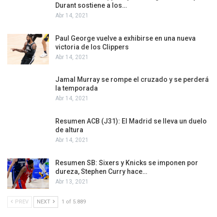
Durant sostiene a los…
Abr 14, 2021
Paul George vuelve a exhibirse en una nueva
victoria de los Clippers
Abr 14, 2021
Jamal Murray se rompe el cruzado y se perderá
la temporada
Abr 14, 2021
Resumen ACB (J31): El Madrid se lleva un duelo
de altura
Abr 14, 2021
Resumen SB: Sixers y Knicks se imponen por
dureza, Stephen Curry hace…
Abr 13, 2021
PREV
NEXT
1 of 5.889