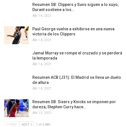
Resumen SB: Clippers y Suns siguen a lo suyo,
Durant sostiene a los…
Abr 14, 2021
Paul George vuelve a exhibirse en una nueva
victoria de los Clippers
Abr 14, 2021
Jamal Murray se rompe el cruzado y se perderá
la temporada
Abr 14, 2021
Resumen ACB (J31): El Madrid se lleva un duelo
de altura
Abr 14, 2021
Resumen SB: Sixers y Knicks se imponen por
dureza, Stephen Curry hace…
Abr 13, 2021
PREV
NEXT
1 of 5.889