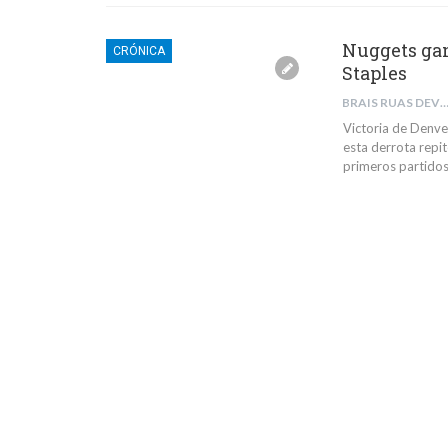
Nuggets gan
CRÓNICA
Staples
BRAIS RUAS DEVE
Victoria de Denver
esta derrota repi
primeros partidos