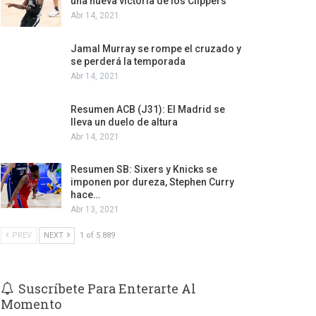
una nueva victoria de los Clippers
Abr 14, 2021
Jamal Murray se rompe el cruzado y
se perderá la temporada
Abr 14, 2021
Resumen ACB (J31): El Madrid se
lleva un duelo de altura
Abr 14, 2021
Resumen SB: Sixers y Knicks se
imponen por dureza, Stephen Curry
hace…
Abr 13, 2021
PREV
NEXT
1 of 5.889
Suscríbete Para Enterarte Al
Momento