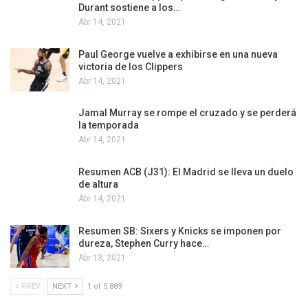
Durant sostiene a los…
Abr 14, 2021
Paul George vuelve a exhibirse en una nueva
victoria de los Clippers
Abr 14, 2021
Jamal Murray se rompe el cruzado y se perderá
la temporada
Abr 14, 2021
Resumen ACB (J31): El Madrid se lleva un duelo
de altura
Abr 14, 2021
Resumen SB: Sixers y Knicks se imponen por
dureza, Stephen Curry hace…
Abr 13, 2021
PREV
NEXT
1 of 5.889