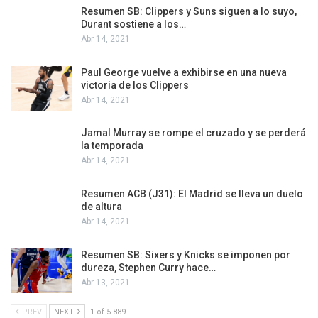
Resumen SB: Clippers y Suns siguen a lo suyo,
Durant sostiene a los…
Abr 14, 2021
Paul George vuelve a exhibirse en una nueva
victoria de los Clippers
Abr 14, 2021
Jamal Murray se rompe el cruzado y se perderá
la temporada
Abr 14, 2021
Resumen ACB (J31): El Madrid se lleva un duelo
de altura
Abr 14, 2021
Resumen SB: Sixers y Knicks se imponen por
dureza, Stephen Curry hace…
Abr 13, 2021
PREV
NEXT
1 of 5.889