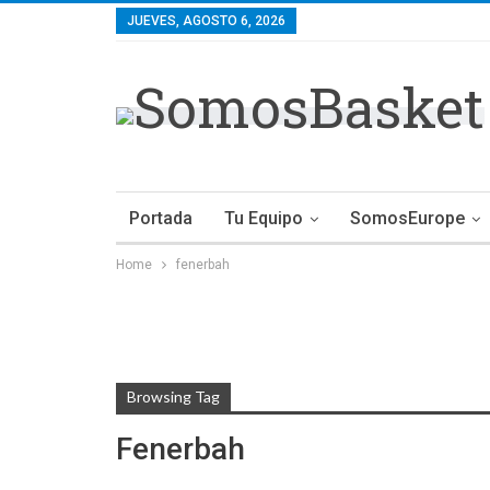
JUEVES, AGOSTO 6, 2026
Portada
Tu Equipo
SomosEurope
Home
fenerbah
Browsing Tag
Fenerbah