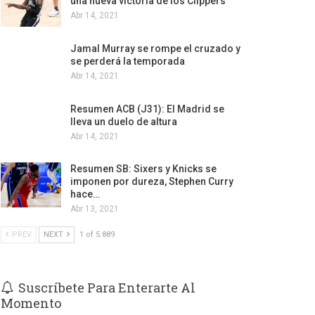
una nueva victoria de los Clippers
Abr 14, 2021
Jamal Murray se rompe el cruzado y
se perderá la temporada
Abr 14, 2021
Resumen ACB (J31): El Madrid se
lleva un duelo de altura
Abr 14, 2021
Resumen SB: Sixers y Knicks se
imponen por dureza, Stephen Curry
hace…
Abr 13, 2021
PREV
NEXT
1 of 5.889
Suscríbete Para Enterarte Al
Momento