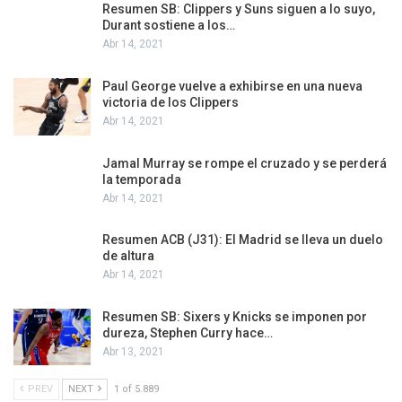
Resumen SB: Clippers y Suns siguen a lo suyo,
Durant sostiene a los…
Abr 14, 2021
Paul George vuelve a exhibirse en una nueva
victoria de los Clippers
Abr 14, 2021
Jamal Murray se rompe el cruzado y se perderá
la temporada
Abr 14, 2021
Resumen ACB (J31): El Madrid se lleva un duelo
de altura
Abr 14, 2021
Resumen SB: Sixers y Knicks se imponen por
dureza, Stephen Curry hace…
Abr 13, 2021
PREV
NEXT
1 of 5.889