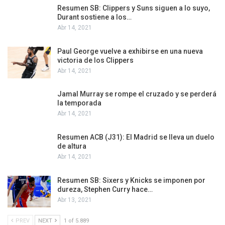
Resumen SB: Clippers y Suns siguen a lo suyo,
Durant sostiene a los…
Abr 14, 2021
Paul George vuelve a exhibirse en una nueva
victoria de los Clippers
Abr 14, 2021
Jamal Murray se rompe el cruzado y se perderá
la temporada
Abr 14, 2021
Resumen ACB (J31): El Madrid se lleva un duelo
de altura
Abr 14, 2021
Resumen SB: Sixers y Knicks se imponen por
dureza, Stephen Curry hace…
Abr 13, 2021
PREV
NEXT
1 of 5.889