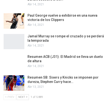
Abr 14, 2021
Paul George vuelve a exhibirse en una nueva
victoria de los Clippers
Abr 14, 2021
Jamal Murray se rompe el cruzado y se perderá
la temporada
Abr 14, 2021
Resumen ACB (J31): El Madrid se lleva un duelo
de altura
Abr 14, 2021
Resumen SB: Sixers y Knicks se imponen por
dureza, Stephen Curry hace…
Abr 13, 2021
PREV
NEXT
1 of 5.889