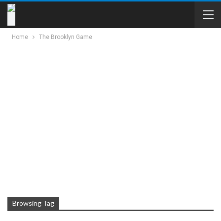
Home
The Brooklyn Game
Browsing Tag