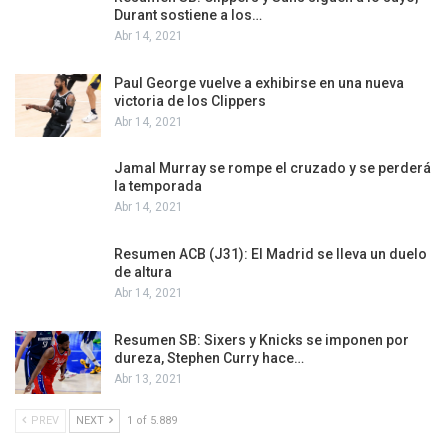
Durant sostiene a los…
Abr 14, 2021
Paul George vuelve a exhibirse en una nueva
victoria de los Clippers
Abr 14, 2021
Jamal Murray se rompe el cruzado y se perderá
la temporada
Abr 14, 2021
Resumen ACB (J31): El Madrid se lleva un duelo
de altura
Abr 14, 2021
Resumen SB: Sixers y Knicks se imponen por
dureza, Stephen Curry hace…
Abr 13, 2021
PREV
NEXT
1 of 5.889