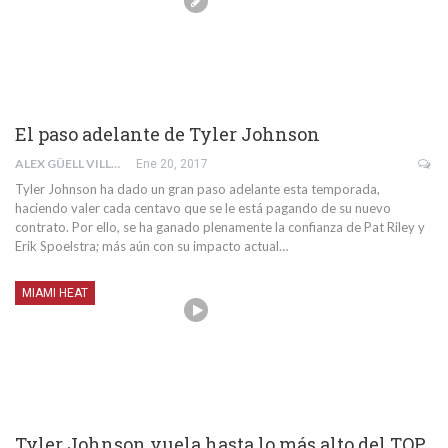
El paso adelante de Tyler Johnson
ALEX GÜELL VILLAR
Ene 20, 2017
Tyler Johnson ha dado un gran paso adelante esta temporada,
haciendo valer cada centavo que se le está pagando de su nuevo
contrato. Por ello, se ha ganado plenamente la confianza de Pat Riley y
Erik Spoelstra; más aún con su impacto actual…
MIAMI HEAT
Tyler Johnson vuela hasta lo más alto del TOP