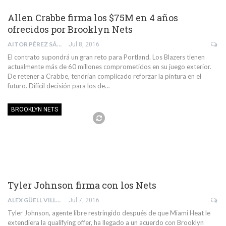
Allen Crabbe firma los $75M en 4 años
ofrecidos por Brooklyn Nets
AITOR PÉREZ SÁNCHEZ
Jul 8, 2016
El contrato supondrá un gran reto para Portland. Los Blazers tienen
actualmente más de 60 millones comprometidos en su juego exterior.
De retener a Crabbe, tendrían complicado reforzar la pintura en el
futuro. Difícil decisión para los de…
BROOKLYN NETS
Tyler Johnson firma con los Nets
ALEX GÜELL VILLAR
Jul 7, 2016
Tyler Johnson, agente libre restringido después de que Miami Heat le
extendiera la qualifying offer, ha llegado a un acuerdo con Brooklyn