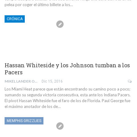
pelea por coger el último billete a los…
CRÓNICA
Hassan Whiteside y los Johnson tumban a los
Pacers
MIKEL LANDER OLLETA
Dic 15, 2016
Los Miami Heat parece que están encontrando su camino poco a poco;
sumando su segunda victoria consecutiva, esta ante los Indiana Pacers.
El pívot Hassan Whiteside fue el faro de los de Florida. Paul George fue
el máximo anotador de los de…
MEMPHIS GRIZZLIES