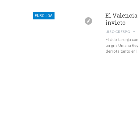
El Valencia
EUROLIGA
invicto
UISO CRESPO
El club taronja c
un gris Umana Rey
derrota tanto en 