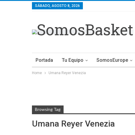
SÁBADO, AGOSTO 8, 2026
Portada
Tu Equipo
SomosEurope
Home
Umana Reyer Venezia
Browsing Tag
Umana Reyer Venezia