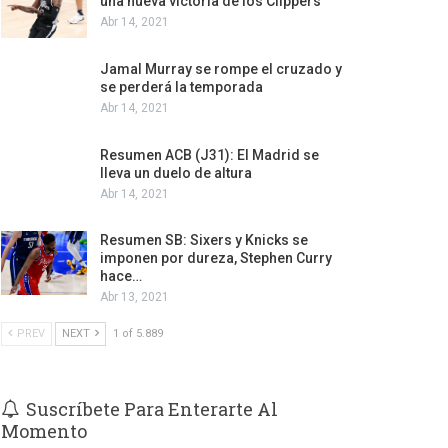
una nueva victoria de los Clippers
Abr 14, 2021
Jamal Murray se rompe el cruzado y
se perderá la temporada
Abr 14, 2021
Resumen ACB (J31): El Madrid se
lleva un duelo de altura
Abr 14, 2021
Resumen SB: Sixers y Knicks se
imponen por dureza, Stephen Curry
hace…
Abr 13, 2021
PREV
NEXT
1 of 5.889
Suscríbete Para Enterarte Al
Momento