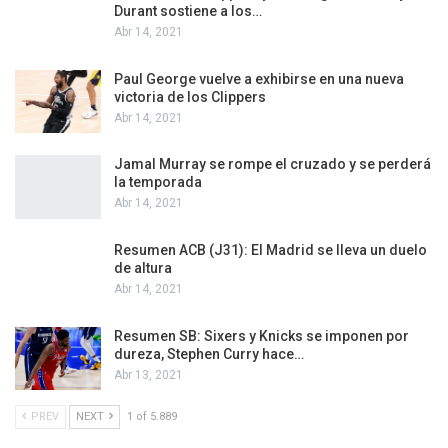
Durant sostiene a los…
Abr 14, 2021
Paul George vuelve a exhibirse en una nueva
victoria de los Clippers
Abr 14, 2021
Jamal Murray se rompe el cruzado y se perderá
la temporada
Abr 14, 2021
Resumen ACB (J31): El Madrid se lleva un duelo
de altura
Abr 14, 2021
Resumen SB: Sixers y Knicks se imponen por
dureza, Stephen Curry hace…
Abr 13, 2021
PREV
NEXT
1 of 5.889