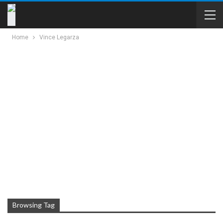
Home
Vince Legarza
Browsing Tag