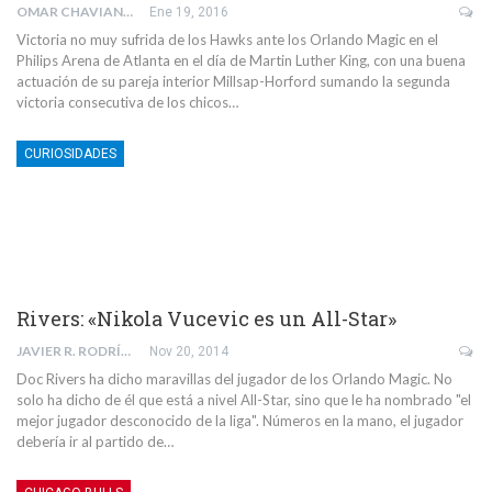
OMAR CHAVIANO TUR
Ene 19, 2016
Victoria no muy sufrida de los Hawks ante los Orlando Magic en el
Philips Arena de Atlanta en el día de Martin Luther King, con una buena
actuación de su pareja interior Millsap-Horford sumando la segunda
victoria consecutiva de los chicos…
CURIOSIDADES
Rivers: «Nikola Vucevic es un All-Star»
JAVIER R. RODRÍGUEZ
Nov 20, 2014
Doc Rivers ha dicho maravillas del jugador de los Orlando Magic. No
solo ha dicho de él que está a nivel All-Star, sino que le ha nombrado "el
mejor jugador desconocido de la liga". Números en la mano, el jugador
debería ir al partido de…