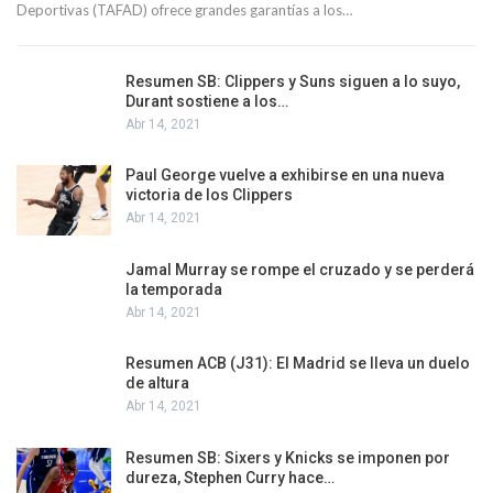
Deportivas (TAFAD) ofrece grandes garantías a los…
Resumen SB: Clippers y Suns siguen a lo suyo,
Durant sostiene a los…
Abr 14, 2021
Paul George vuelve a exhibirse en una nueva
victoria de los Clippers
Abr 14, 2021
Jamal Murray se rompe el cruzado y se perderá
la temporada
Abr 14, 2021
Resumen ACB (J31): El Madrid se lleva un duelo
de altura
Abr 14, 2021
Resumen SB: Sixers y Knicks se imponen por
dureza, Stephen Curry hace…