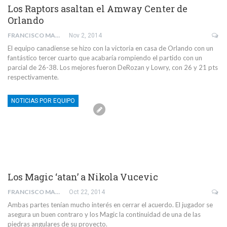
Los Raptors asaltan el Amway Center de
Orlando
FRANCISCO MANUEL PIÑERO GOMEZ
Nov 2, 2014
El equipo canadiense se hizo con la victoria en casa de Orlando con un
fantástico tercer cuarto que acabaría rompiendo el partido con un
parcial de 26-38. Los mejores fueron DeRozan y Lowry, con 26 y 21 pts
respectivamente.
NOTICIAS POR EQUIPO
Los Magic ‘atan’ a Nikola Vucevic
FRANCISCO MANUEL PIÑERO GOMEZ
Oct 22, 2014
Ambas partes tenían mucho interés en cerrar el acuerdo. El jugador se
asegura un buen contraro y los Magic la continuidad de una de las
piedras angulares de su proyecto.