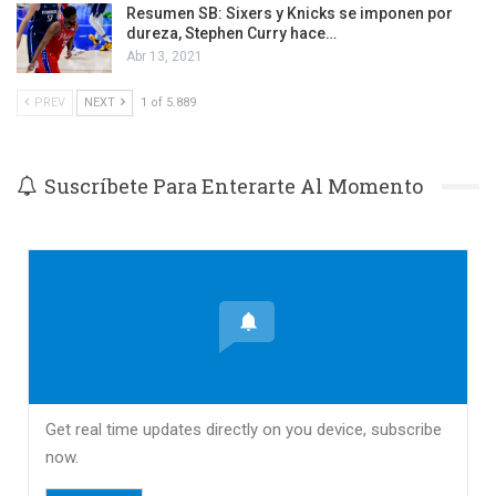
Resumen SB: Sixers y Knicks se imponen por
dureza, Stephen Curry hace…
Abr 13, 2021
PREV
NEXT
1 of 5.889
Suscríbete Para Enterarte Al Momento
Get real time updates directly on you device, subscribe
now.