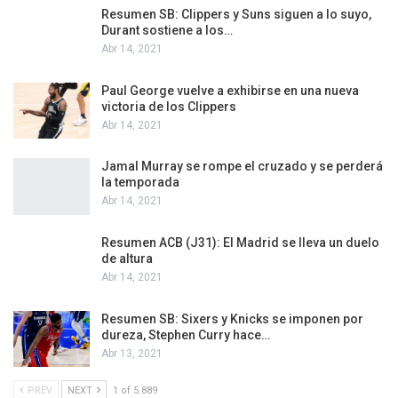
Resumen SB: Clippers y Suns siguen a lo suyo,
Durant sostiene a los…
Abr 14, 2021
Paul George vuelve a exhibirse en una nueva
victoria de los Clippers
Abr 14, 2021
Jamal Murray se rompe el cruzado y se perderá
la temporada
Abr 14, 2021
Resumen ACB (J31): El Madrid se lleva un duelo
de altura
Abr 14, 2021
Resumen SB: Sixers y Knicks se imponen por
dureza, Stephen Curry hace…
Abr 13, 2021
PREV
NEXT
1 of 5.889