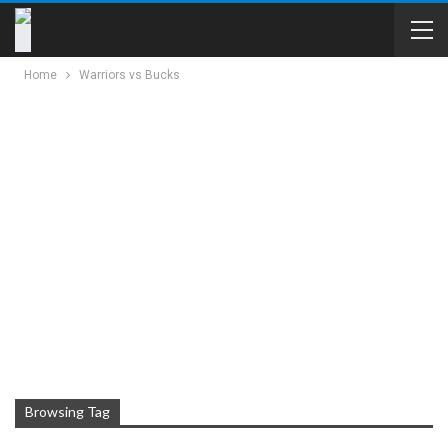
Home
Warriors vs Bucks
Browsing Tag