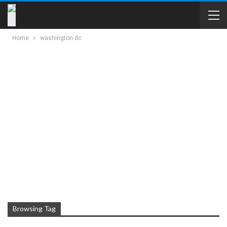
Home
washington dc
Browsing Tag