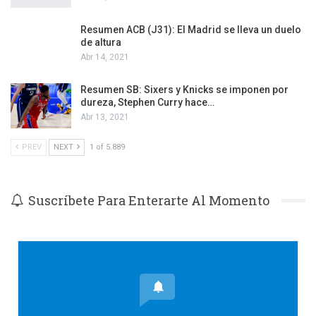
Resumen ACB (J31): El Madrid se lleva un duelo
de altura
Abr 14, 2021
Resumen SB: Sixers y Knicks se imponen por
dureza, Stephen Curry hace…
Abr 13, 2021
PREV
NEXT
1 of 5.889
Suscríbete Para Enterarte Al Momento