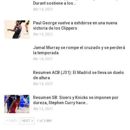
Durant sostiene a los…
Abr 14, 2021
Paul George vuelve a exhibirse en una nueva
victoria de los Clippers
Abr 14, 2021
Jamal Murray se rompe el cruzado y se perderá
la temporada
Abr 14, 2021
Resumen ACB (J31): El Madrid se lleva un duelo
de altura
Abr 14, 2021
Resumen SB: Sixers y Knicks se imponen por
dureza, Stephen Curry hace…
Abr 13, 2021
PREV
NEXT
1 of 5.889