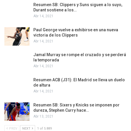
Resumen SB: Clippers y Suns siguen a lo suyo,
Durant sostiene a los…
Abr 14, 2021
Paul George vuelve a exhibirse en una nueva
victoria de los Clippers
Abr 14, 2021
Jamal Murray se rompe el cruzado y se perderá
la temporada
Abr 14, 2021
Resumen ACB (J31): El Madrid se lleva un duelo
de altura
Abr 14, 2021
Resumen SB: Sixers y Knicks se imponen por
dureza, Stephen Curry hace…
Abr 13, 2021
PREV
NEXT
1 of 5.889