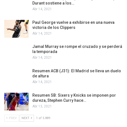
Durant sostiene a los…
Abr 14, 2021
Paul George vuelve a exhibirse en una nueva
victoria de los Clippers
Abr 14, 2021
Jamal Murray se rompe el cruzado y se perderá
la temporada
Abr 14, 2021
Resumen ACB (J31): El Madrid se lleva un duelo
de altura
Abr 14, 2021
Resumen SB: Sixers y Knicks se imponen por
dureza, Stephen Curry hace…
Abr 13, 2021
PREV
NEXT
1 of 5.889