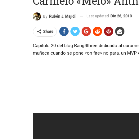
Carmelo «Melo» Anth
Last updated
Dic 26, 2013
By
Rubén J. Majidí
Share
Capítulo 20 del blog Bang4three dedicado al caramel
muñeca cuando se pone «on fire» no para, un MVP e