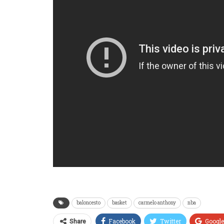
baloncesto
basket
carmelo anthony
nba
Facebook
Twitter
Googl
Share