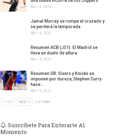
una nueva victoria de los Clippers
Abr 14, 2021
Jamal Murray se rompe el cruzado y
se perderá la temporada
Abr 14, 2021
Resumen ACB (J31): El Madrid se
lleva un duelo de altura
Abr 14, 2021
Resumen SB: Sixers y Knicks se
imponen por dureza, Stephen Curry
hace…
Abr 13, 2021
PREV
NEXT
1 of 5.889
Suscríbete Para Enterarte Al
Momento