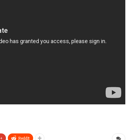
e+
ReddIt