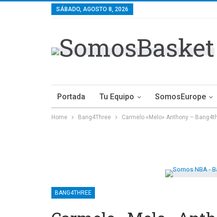
SÁBADO, AGOSTO 8, 2026
Portada
Tu Equipo
SomosEurope
Home
Bang4Three
Carmelo «Melo» Anthony – Bang4t
BANG4THREE