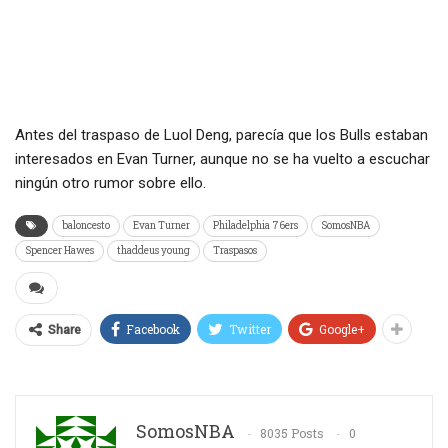
Antes del traspaso de Luol Deng, parecía que los Bulls estaban
interesados en Evan Turner, aunque no se ha vuelto a escuchar
ningún otro rumor sobre ello.
baloncesto
Evan Turner
Philadelphia 76ers
SomosNBA
Spencer Hawes
thaddeus young
Traspasos
Facebook
Twitter
Google+
Share
SomosNBA
8035 Posts
0