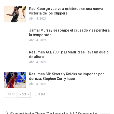
Paul George vuelve a exhibirse en una nueva
victoria de los Clippers
Abr 14, 2021
Jamal Murray se rompe el cruzado y se perderá
la temporada
Abr 14, 2021
Resumen ACB (J31): El Madrid se lleva un duelo
de altura
Abr 14, 2021
Resumen SB: Sixers y Knicks se imponen por
dureza, Stephen Curry hace…
Abr 13, 2021
PREV
NEXT
1 of 5.889
Suscríbete Para Enterarte Al Momento