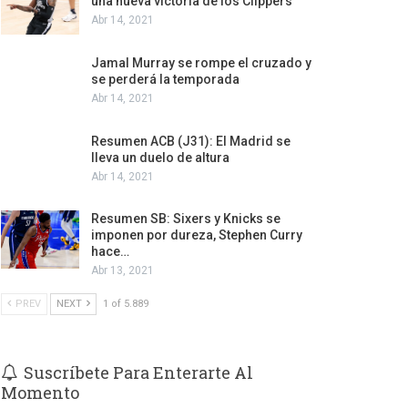
una nueva victoria de los Clippers
Abr 14, 2021
Jamal Murray se rompe el cruzado y
se perderá la temporada
Abr 14, 2021
Resumen ACB (J31): El Madrid se
lleva un duelo de altura
Abr 14, 2021
Resumen SB: Sixers y Knicks se
imponen por dureza, Stephen Curry
hace…
Abr 13, 2021
PREV
NEXT
1 of 5.889
Suscríbete Para Enterarte Al
Momento