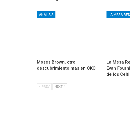
ANÁLISIS
LA MESA RE
Moses Brown, otro
La Mesa Re
descubrimiento más en OKC
Evan Fourn
de los Celt
PREV
NEXT