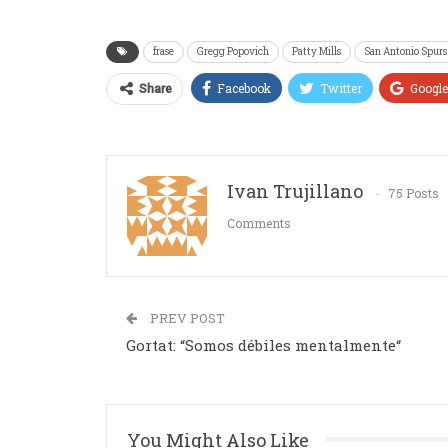
frase
Gregg Popovich
Patty Mills
San Antonio Spurs
Facebook
Twitter
Googl
Share
Ivan Trujillano
75 Posts
Comments
PREV POST
Gortat: “Somos débiles mentalmente“
You Might Also Like