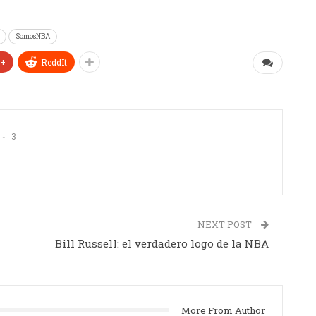
SomosNBA
e+
ReddIt
3
NEXT POST
Bill Russell: el verdadero logo de la NBA
More From Author