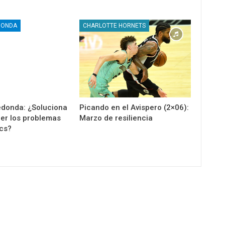
DONDA
CHARLOTTE HORNETS
donda: ¿Soluciona
Picando en el Avispero (2×06):
ier los problemas
Marzo de resiliencia
ics?